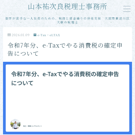
山本祐次良税理士事務所
数字が苦手な一人社長のための、税務と資金繰りの伴走支援 大阪市東淀川区
MENU
大桐の税理士
2026.01.09
e-Tax・eLTAX
メール相談
令和7年分、e-Taxでやる消費税の確定申
告について
単発・スポット相談
単発・スポット申告
当事務所の特徴
お客様の声
プロフィール