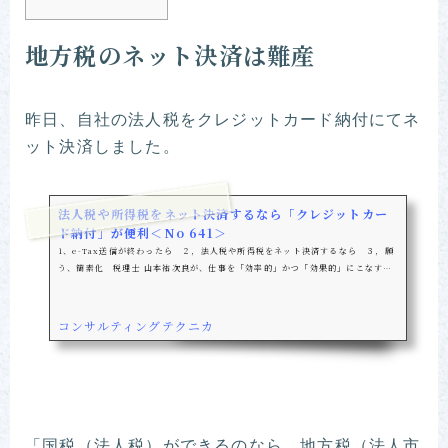
地方税のネット決済は難産
昨日、自社の法人税をクレジットカード納付にてネ
ット決済しました。
法人税や所得税をネット決済するなら「クレジットカー
ド納付」が便利＜No 641＞
1、e-Tax送信が終わったら ２，法人税や所得税をネット決済するなら ３，願
う、簡素化 税理士 山本祐次良が、仕事を「効率的」かつ「効果的」にこなすこ
とにより、快適で自分らしい生き方をサポートします。 専門用語は最小限にとど
め、わかりやすく説明します。 2016年4月22日より平日毎日ブログ更新中。
コンサルティングテクニカ
「国税（法人税）ができるのなら、地方税（法人市