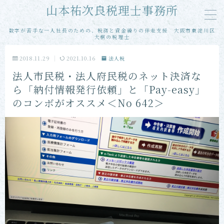
山本祐次良税理士事務所
数字が苦手な一人社長のための、税務と資金繰りの伴走支援 大阪市東淀川区
MENU
大桐の税理士
2018.11.29
2021.10.16
法人税
メール相談
法人市民税・法人府民税のネット決済な
ら「納付情報発行依頼」と「Pay-easy」
単発・スポット相談
のコンボがオススメ＜No 642＞
単発・スポット申告
当事務所の特徴
お客様の声
プロフィール