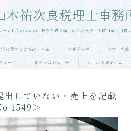
山本祐次良税理士事務
な一人社長のための、税務と資金繰りの伴走支援 大阪市東淀川区
対策に関するご相談・申告
お客様の声
取材・執筆
メール相談
フィール
お問い合わせ
e-Taxで確定申告サ
単発・スポット相談
提出していない・売上を記載
単発・スポット申告
 1549＞
当事務所の特徴
お客様の声