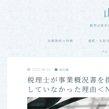
数字が苦手
当事務所の特徴
相続・生前
プロ
2022.08.24
法人税
税理士が事業概況書を
していなかった理由＜No