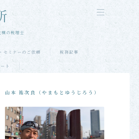
所
大桐の税理士
・セミナーのご依頼
税務記事
ポート
山本 祐次良（やまもとゆうじろう）