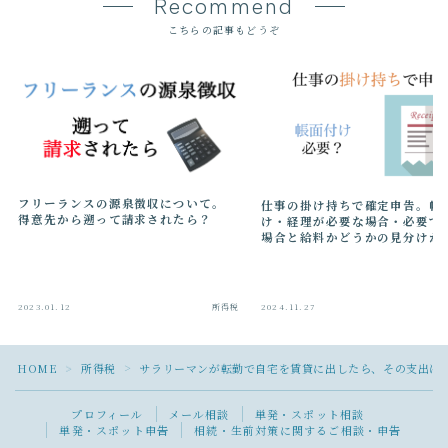
Recommend
こちらの記事もどうぞ
フリーランスの源泉徴収について。
仕事の掛け持ちで確定申告。帳
得意先から遡って請求されたら？
け・経理が必要な場合・必要で
場合と給料かどうかの見分けか
2023.01.12
所得税
2024.11.27
Follow Me
HOME
所得税
サラリーマンが転勤で自宅を賃貸に出したら、その支出は
＞
＞
プロフィール
メール相談
単発・スポット相談
単発・スポット申告
相続・生前対策に関するご相談・申告