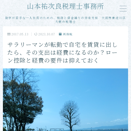
山本祐次良税理士事務所
数字が苦手な一人社長のための、税務と資金繰りの伴走支援 大阪市東淀川区
MENU
大桐の税理士
2017.05.13
2021.10.07
所得税
メール相談
サラリーマンが転勤で自宅を賃貸に出し
たら、その支出は経費になるのか？ロー
単発・スポット相談
ン控除と経費の要件は抑えておく
単発・スポット申告
当事務所の特徴
お客様の声
プロフィール