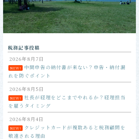
お問い合わせ
税務記事投稿
2026年8月7日
中間申告の納付書が来ない？申告・納付漏
NEW!
れを防ぐポイント
2026年8月5日
社長が経理をどこまでやれるか？経理担当
NEW!
を雇うタイミング
2026年8月4日
クレジットカードが複数あると税務顧問を
NEW!
敬遠される理由