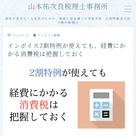
山本祐次良税理士事務所
数字が苦手な一人社長のための、税務と資金繰りの伴走支援 大阪市東淀川区
MENU
大桐の税理士
2024.01.12
インボイス制度
メール相談
インボイス2割特例が使えても、経費にか
かる消費税は把握しておく
単発・スポット相談
単発・スポット申告
当事務所の特徴
お客様の声
プロフィール