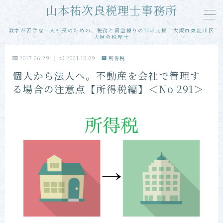
山本祐次良税理士事務所
数字が苦手な一人社長のための、税務と資金繰りの伴走支援 大阪市東淀川区
MENU
大桐の税理士
2017.06.29
2021.10.09
所得税
メール相談
個人から法人へ。不動産を会社で管理す
る場合の注意点【所得税編】＜No 291＞
単発・スポット相談
単発・スポット申告
当事務所の特徴
お客様の声
プロフィール