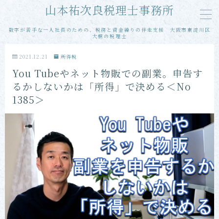
山本祐次良税理士事務所
数字が苦手な一人社長のための、税務と資金繰りの伴走支援 大阪市東淀川区
MENU
大桐の税理士
2021.12.21
所得税
メール相談
You Tubeやネット物販での副業。申告す
るかしないかは「所得」で決める＜No
単発・スポット相談
1385＞
単発・スポット申告
当事務所の特徴
お客様の声
プロフィール