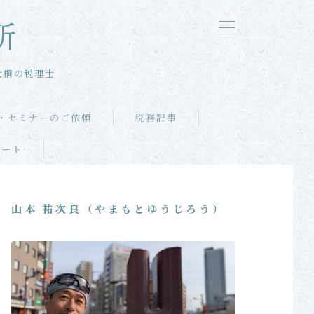
所
大桐の税理士
・セミナーのご依頼
税務記事
ポート
山本 祐次良（やまもとゆうじろう）