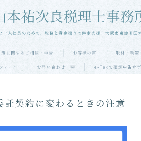
山本祐次良税理士事務
な一人社長のための、税務と資金繰りの伴走支援 大阪市東淀川区
対策に関するご相談・申告
お客様の声
取材・執筆
メール相談
フィール
お問い合わせ
e-Taxで確定申告サ
単発・スポット相談
委託契約に変わるときの注意
単発・スポット申告
当事務所の特徴
お客様の声