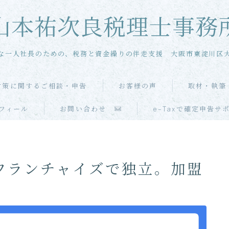
山本祐次良税理士事務
な一人社長のための、税務と資金繰りの伴走支援 大阪市東淀川区
対策に関するご相談・申告
お客様の声
取材・執筆
メール相談
フィール
お問い合わせ
e-Taxで確定申告サ
単発・スポット相談
単発・スポット申告
フランチャイズで独立。加盟
当事務所の特徴
お客様の声