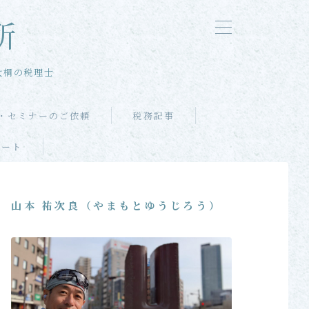
所
大桐の税理士
・セミナーのご依頼
税務記事
ポート
山本 祐次良（やまもとゆうじろう）