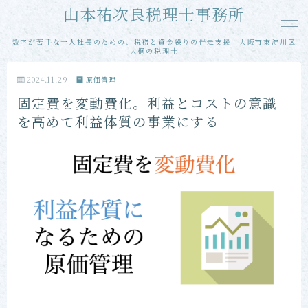
山本祐次良税理士事務所
数字が苦手な一人社長のための、税務と資金繰りの伴走支援 大阪市東淀川区
MENU
大桐の税理士
2024.11.29
原価管理
メール相談
固定費を変動費化。利益とコストの意識
を高めて利益体質の事業にする
単発・スポット相談
単発・スポット申告
当事務所の特徴
お客様の声
プロフィール