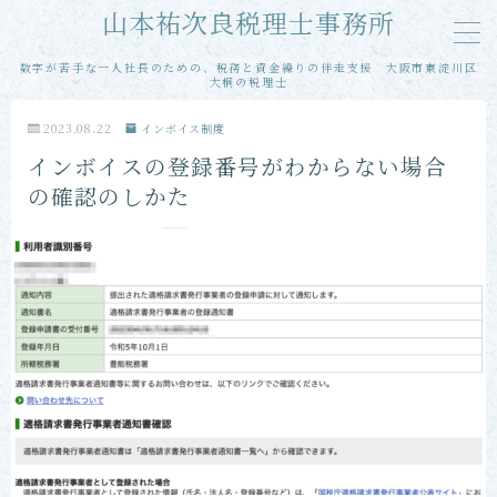
山本祐次良税理士事務所
数字が苦手な一人社長のための、税務と資金繰りの伴走支援 大阪市東淀川区
MENU
大桐の税理士
2023.08.22
インボイス制度
メール相談
インボイスの登録番号がわからない場合
の確認のしかた
単発・スポット相談
単発・スポット申告
当事務所の特徴
お客様の声
プロフィール