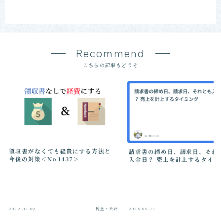
Recommend
こちらの記事もどうぞ
領収書がなくても経費にする方法と
請求書の締め日、請求日、それ
今後の対策＜No 1437＞
入金日？ 売上を計上するタイミ
2022.03.09
税金・会計
2025.05.22
税