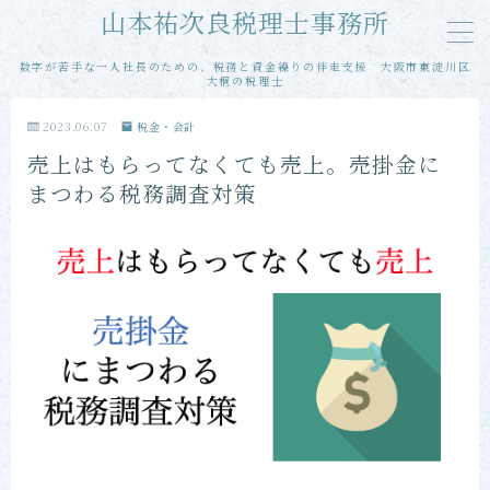
山本祐次良税理士事務所
数字が苦手な一人社長のための、税務と資金繰りの伴走支援 大阪市東淀川区
MENU
大桐の税理士
2023.06.07
税金・会計
メール相談
売上はもらってなくても売上。売掛金に
まつわる税務調査対策
単発・スポット相談
単発・スポット申告
当事務所の特徴
お客様の声
プロフィール