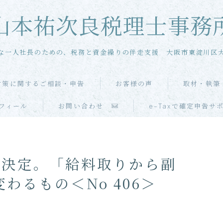
山本祐次良税理士事務
な一人社長のための、税務と資金繰りの伴走支援 大阪市東淀川区
対策に関するご相談・申告
お客様の声
取材・執筆
メール相談
フィール
お問い合わせ
e-Taxで確定申告サ
単発・スポット相談
単発・スポット申告
大綱決定。「給料取りから副
わるもの＜No 406＞
当事務所の特徴
お客様の声