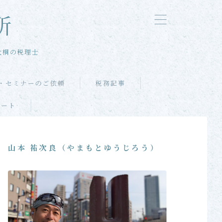
所
大桐の税理士
・セミナーのご依頼
税務記事
ポート
山本 祐次良（やまもとゆうじろう）