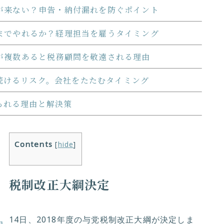
が来ない？申告・納付漏れを防ぐポイント
までやれるか？経理担当を雇うタイミング
が複数あると税務顧問を敬遠される理由
続けるリスク。会社をたたむタイミング
られる理由と解決策
Contents
[
hide
]
税制改正大綱決定
14日、2018年度の与党税制改正大綱が決定しま