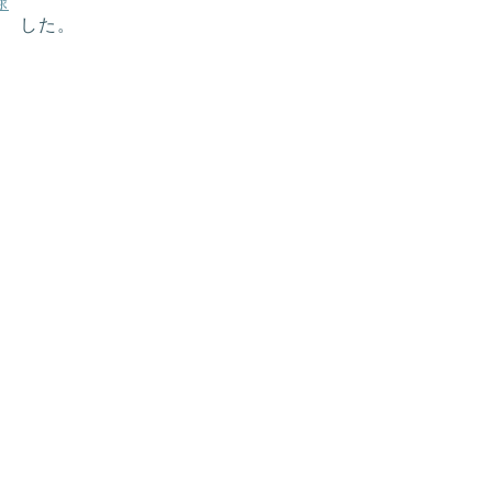
録
した。