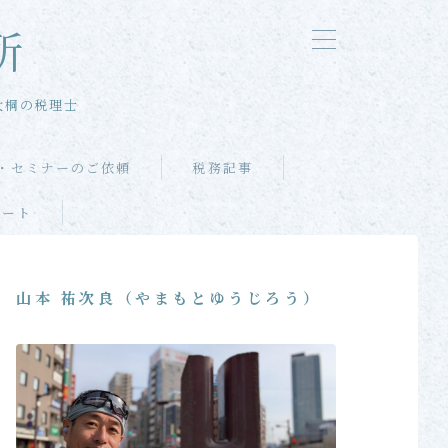
所
大桐の税理士
・セミナーのご依頼
税務記事
ポート
山本 祐次良（やまもとゆうじろう）