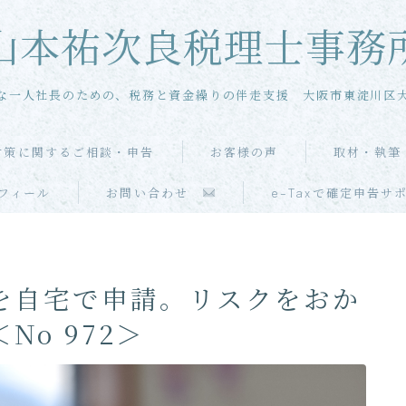
山本祐次良税理士事務
な一人社長のための、税務と資金繰りの伴走支援 大阪市東淀川区
対策に関するご相談・申告
お客様の声
取材・執筆
メール相談
フィール
お問い合わせ
e-Taxで確定申告サ
単発・スポット相談
単発・スポット申告
を自宅で申請。リスクをおか
o 972＞
当事務所の特徴
お客様の声