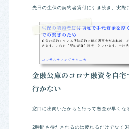
先日の生保
の契約者貸付に引き続き、実際
生保の契約者貸付制度で手元資金を厚
での繋ぎのため
自分の契約している保険契約に解約返戻金があれば、
きます。これを「契約者貸付制度」といいます。掛け
せんが、養老保険など積立型の保険であれば返戻金が
の解約時や満期時にもらえる保険金を一時的に借入を
コンサルティングテクニカ
金融公庫のコロナ融資を自宅
行かない
窓口に出向いたからと行って審査が早くな
2時間も待たされるのは疲れるだけでなく3